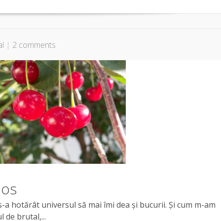
al
|
2 comments
mos
 s-a hotărât universul să mai îmi dea și bucurii. Și cum m-am
 de brutal,...