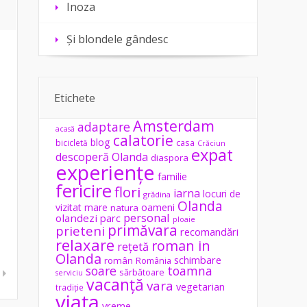
Inoza
Și blondele gândesc
Etichete
Amsterdam
adaptare
acasă
calatorie
blog
casa
bicicletă
Crăciun
expat
descoperă Olanda
diaspora
experiențe
familie
fericire
flori
iarna
locuri de
grădina
Olanda
vizitat
mare
oameni
natura
personal
olandezi
parc
ploaie
primăvara
prieteni
recomandări
relaxare
roman in
rețetă
Olanda
schimbare
român
România
soare
toamna
sărbătoare
serviciu
vacanță
vara
vegetarian
tradiție
viața
vreme