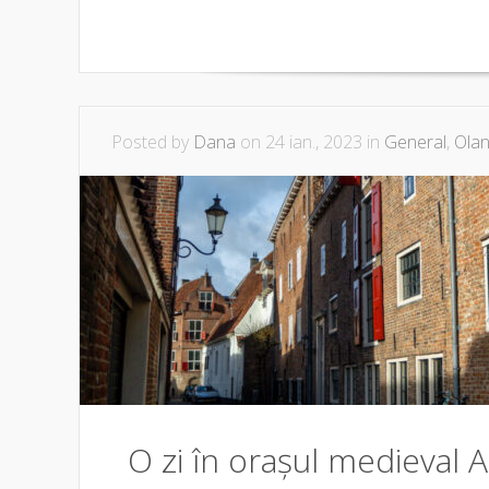
Posted by
Dana
on 24 ian., 2023 in
General
,
Olan
O zi în orașul medieval