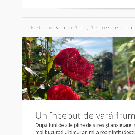
Posted by
Dana
on 20 iun., 2024 in
General
,
Jurn
Un început de vară fru
După luni de zile pline de stres și anxietate,
mai bucurat! Ultimul an mi-a reamintit (destul