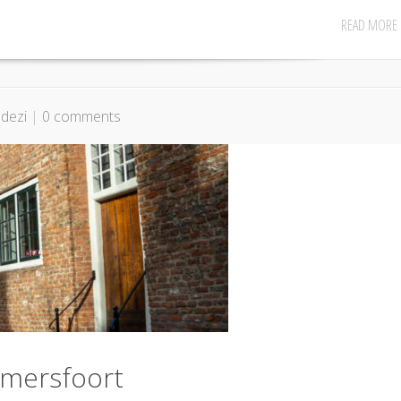
READ MORE
dezi
|
0 comments
 Amersfoort