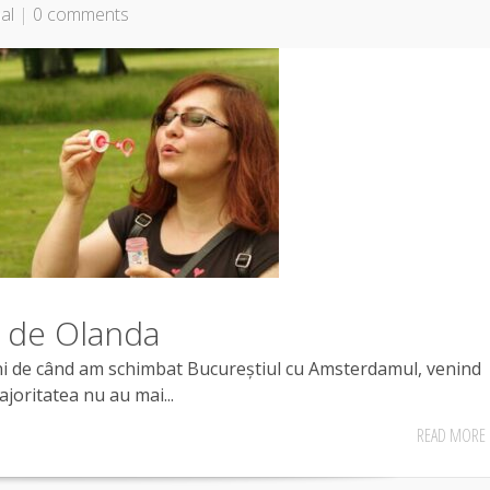
al
|
0 comments
i de Olanda
ani de când am schimbat Bucureștiul cu Amsterdamul, venind
ajoritatea nu au mai...
READ MORE