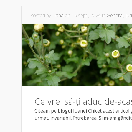
Posted by
Dana
on 15 sept., 2024 in
General
,
Jur
Ce vrei să-ți aduc de-aca
Citeam pe blogul Ioanei Chicet acest articol ș
urmat, invariabil, întrebarea. Și m-am gândit c