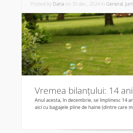
Posted by
Dana
on 30 dec., 2024 in
General
,
Jurn
Vremea bilanțului: 14 an
Anul acesta, în decembrie, se împlinesc 14 
aici cu bagajele pline de haine (dintre care m