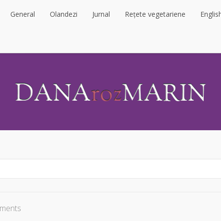
General
Olandezi
Jurnal
Rețete vegetariene
Englis
General
Olandezi
Jurnal
Rețete vegetariene
Englis
ments