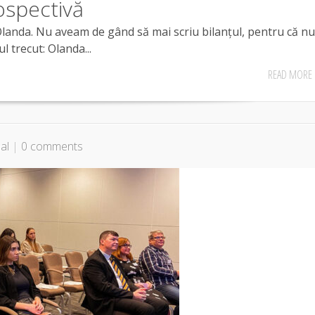
ospectivă
Olanda. Nu aveam de gând să mai scriu bilanțul, pentru că nu
l trecut: Olanda...
READ MORE
al
|
0 comments