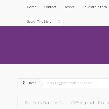
Home
Contact
Despre
Poveștile altora
Home
Contact
Despre
Poveștile altora
Home
Posts Tagged
roman in Olanda"
Posted by
Dana
on 2 apr., 2025 in
Jurnal
|
0 com