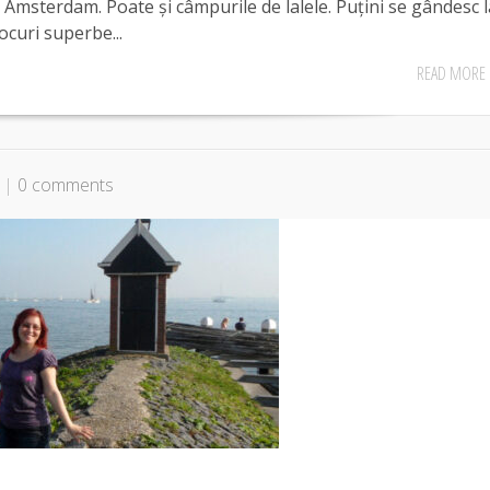
 Amsterdam. Poate și câmpurile de lalele. Puțini se gândesc l
locuri superbe...
READ MORE
|
0 comments