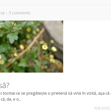
nal
|
3 comments
să?
i tocmai ce se pregătește o prietenă să vină în vizită, așa că 
ă, da, e o...
READ MORE