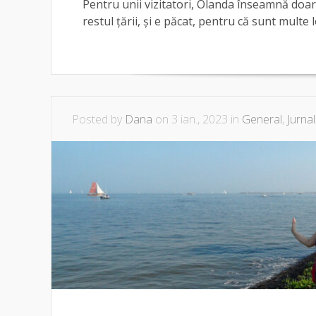
Pentru unii vizitatori, Olanda înseamnă doar
restul țării, și e păcat, pentru că sunt multe 
Posted by
Dana
on 3 ian., 2023 in
General
,
Jurnal