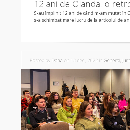
12 ani de Olanda: o retr
S-au împlinit 12 ani de când m-am mutat în 
s-a schimbat mare lucru de la articolul de anu
Posted by
Dana
on 13 dec., 2022 in
General
,
Jurn