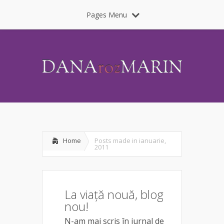
Pages Menu
Home
Posts made in ianuarie,
2011
La viață nouă, blog
nou!
N-am mai scris în jurnal de