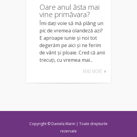
Oare anul ăsta mai
vine primăvara?
Îmi dați voie să mă plâng un
pic de vremea olandeză azi?
E aproape iunie și noi tot
degerăm pe aici și ne ferim
de vânt și ploaie. Cred că anii
trecuți, cu vremea mai...
READ MORE
Copyright © Daniela Marin | Toate drepturile
rezervate