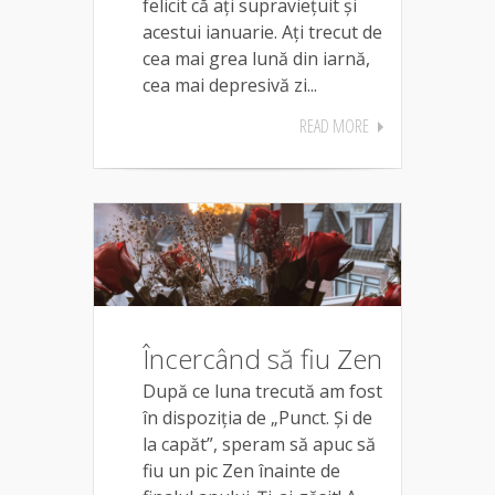
felicit că ați supraviețuit și
acestui ianuarie. Ați trecut de
cea mai grea lună din iarnă,
cea mai depresivă zi...
READ MORE
Încercând să fiu Zen
După ce luna trecută am fost
în dispoziția de „Punct. Și de
la capăt”, speram să apuc să
fiu un pic Zen înainte de