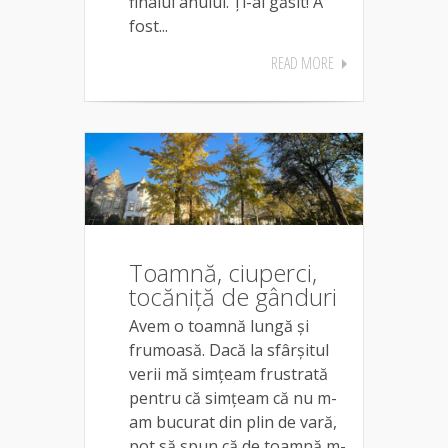
finalul anului. Ți-ai găsit! A
fost...
READ MORE
Toamnă, ciuperci,
tocăniță de gânduri
Avem o toamnă lungă și
frumoasă. Dacă la sfârșitul
verii mă simțeam frustrată
pentru că simțeam că nu m-
am bucurat din plin de vară,
pot să spun că de toamnă m-