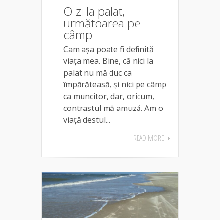
O zi la palat,
următoarea pe
câmp
Cam așa poate fi definită
viața mea. Bine, că nici la
palat nu mă duc ca
împărăteasă, și nici pe câmp
ca muncitor, dar, oricum,
contrastul mă amuză. Am o
viață destul...
READ MORE