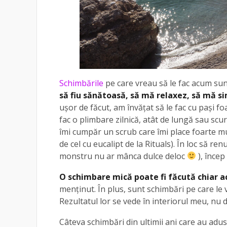
Schimbările
pe care vreau să le fac acum sunt
să fiu sănătoasă, să mă relaxez, să mă si
ușor de făcut, am învățat să le fac cu pași fo
fac o plimbare zilnică, atât de lungă sau scur
îmi cumpăr un scrub care îmi place foarte mu
de cel cu eucalipt de la Rituals). În loc să r
monstru nu ar mânca dulce deloc
), încep
O schimbare mică poate fi făcută chiar ac
menținut. În plus, sunt schimbări pe care le 
Rezultatul lor se vede în interiorul meu, nu d
Câteva schimbări din ultimii ani care au adu