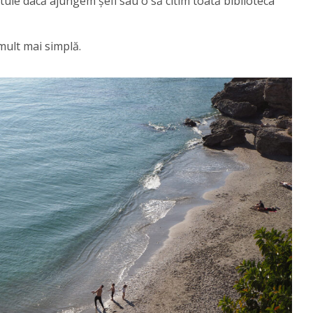
atuie dacă ajungem șefi sau o să citim toată biblioteca
mult mai simplă.