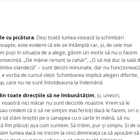
le cu picătura
. Deși toată lumea visează la schimbări
oapte, este evident că ele se întâmplă rar, și, de cele mai
em puși în situația de a alege, găsim un motiv să nu o facem.
nsecință. „De mâine renunț la zahăr”, „O să mă duc la sală 
 limba olandeză” – sunt decizii minunate, dar nu funcționeaz
 e vorba de cursul vieții. Schimbarea implică alegeri diferite,
imp, care nu ne sunt întotdeauna la îndemână.
din toate direcțiile să ne îmbunătățim
, și, uneori,
 noastră nici măcar nu sunt deciziile noastre. Vrem să le
au credem că o să ne simțim mai fericiți dacă le facem, ori o
să stăm liniștiți pe o canapea cu o carte în mână, să nu
să fim plăcuți așa cum suntem. Să trăim, pur și simplu. Și de c
ăm lumea dacă ne trezim la cinci dimineața ca să apucăm să