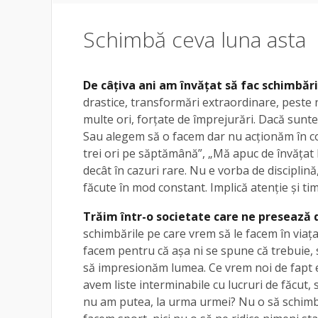
Schimbă ceva luna asta
De câțiva ani am învățat să fac schimbări
drastice, transformări extraordinare, peste n
multe ori, forțate de împrejurări. Dacă sunt
Sau alegem să o facem dar nu acționăm în co
trei ori pe săptămână”, „Mă apuc de învățat
decât în cazuri rare. Nu e vorba de disciplină,
făcute în mod constant. Implică atenție și t
Trăim într-o societate care ne presează 
schimbările pe care vrem să le facem în viața
facem pentru că așa ni se spune că trebuie, s
să impresionăm lumea. Ce vrem noi de fapt e 
avem liste interminabile cu lucruri de făcut, 
nu am putea, la urma urmei? Nu o să schimb