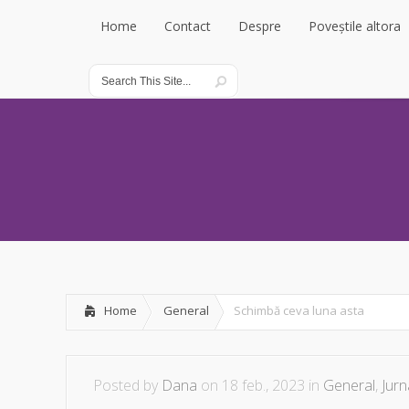
Home
Contact
Despre
Poveștile altora
Home
Contact
Despre
Poveștile altora
Home
General
Schimbă ceva luna asta
Posted by
Dana
on 18 feb., 2023 in
General
,
Jurn