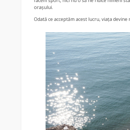
facem sport, nici nu o să ne ridice nimeni st
orașului.
Odată ce acceptăm acest lucru, viața devine 