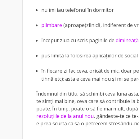
nu îmi iau telefonul în dormitor
plimbare
(aproape)zilnică, indiferent de 
început ziua cu scris paginile de
dimineață
pus limită la folosirea aplicațiilor de socia
în fiecare zi fac ceva, oricât de mic, doar
tihnă etc); asta e ceva mai nou și mi se par
Îndemnul din titlu, să schimbi ceva luna asta
te simți mai bine, ceva care să contribuie l
poate. În timp, poate o să fie mai mult, după 
rezoluțiile de la anul nou
, gândește-te ce te-a
e prea scurtă ca să o petrecem stresându-ne 