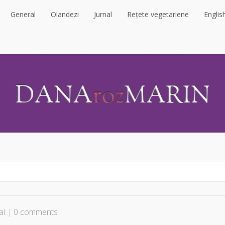
General
Olandezi
Jurnal
Rețete vegetariene
Englis
General
Olandezi
Jurnal
Rețete vegetariene
Englis
al
|
0 comments