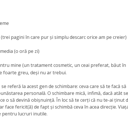
vreme
(trei pagini în care pur și simplu descarc orice am pe creier)
l media (o oră pe zi)
 pentru mine (un tratament cosmetic, un ceai preferat, băut în
e foarte greu, deși nu ar trebui.
, se referă la acest gen de schimbare: ceva care să te facă să
a bunăstarea personală. O schimbare mică, infimă, dacă atât s
ce o să devină obișnuință. În loc să te cerți că nu te-ai ținut 
r face fericit(ă) de fapt și schimbă ceva în acea direcție. Viaț
pentru lucruri inutile.