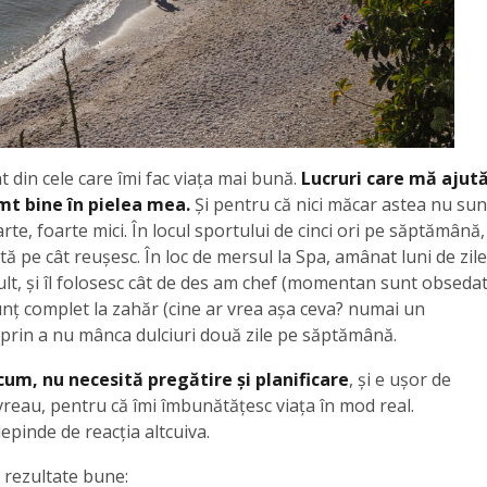
 din cele care îmi fac viața mai bună.
Lucruri care mă ajut
mt bine în pielea mea.
Și pentru că nici măcar astea nu sun
arte, foarte mici. În locul sportului de cinci ori pe săptămână,
tă pe cât reușesc. În loc de mersul la Spa, amânat luni de zile
lt, și îl folosesc cât de des am chef (momentan sunt obseda
enunț complet la zahăr (cine ar vrea așa ceva? numai un
 prin a nu mânca dulciuri două zile pe săptămână.
um, nu necesită pregătire și planificare
, și e ușor de
vreau, pentru că îmi îmbunătățesc viața în mod real.
epinde de reacția altcuiva.
s rezultate bune: