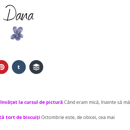
învățat la cursul de pictură
Când eram mică, înainte să mă
ă tort de biscuiți
Octombrie este, de obicei, cea mai