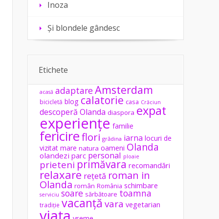
Inoza
Și blondele gândesc
Etichete
Amsterdam
adaptare
acasă
calatorie
blog
casa
bicicletă
Crăciun
expat
descoperă Olanda
diaspora
experiențe
familie
fericire
flori
iarna
locuri de
grădina
Olanda
vizitat
mare
oameni
natura
personal
olandezi
parc
ploaie
primăvara
prieteni
recomandări
relaxare
roman in
rețetă
Olanda
schimbare
român
România
soare
toamna
sărbătoare
serviciu
vacanță
vara
vegetarian
tradiție
viața
vreme