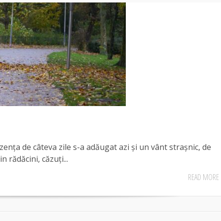
nța de câteva zile s-a adăugat azi și un vânt strașnic, de
n rădăcini, căzuți...
READ MORE