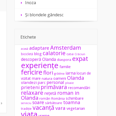
Inoza
Și blondele gândesc
Etichete
Amsterdam
adaptare
acasă
calatorie
blog
casa
bicicletă
Crăciun
expat
descoperă Olanda
diaspora
experiențe
familie
fericire
flori
iarna
locuri de
grădina
Olanda
vizitat
mare
oameni
natura
personal
olandezi
parc
ploaie
primăvara
prieteni
recomandări
relaxare
roman in
rețetă
Olanda
schimbare
român
România
soare
toamna
sărbătoare
serviciu
vacanță
vara
vegetarian
tradiție
viața
vreme