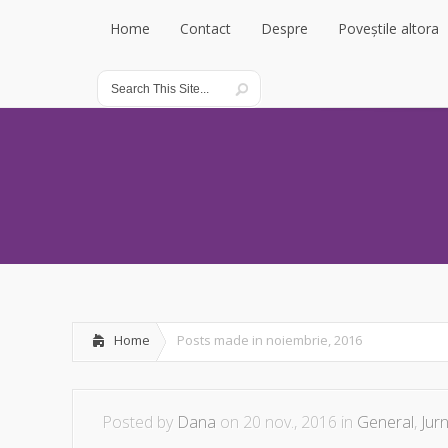
Home
Contact
Despre
Poveștile altora
Home
Contact
Despre
Poveștile altora
Home
Posts made in noiembrie, 2016
Posted by
Dana
on 20 nov., 2016 in
General
,
Jurn