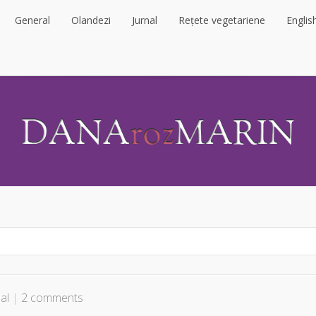
General
Olandezi
Jurnal
Rețete vegetariene
Englis
General
Olandezi
Jurnal
Rețete vegetariene
Englis
al
|
2 comments