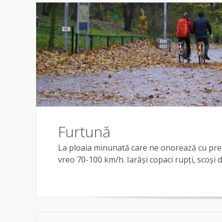
Furtună
La ploaia minunată care ne onorează cu preze
vreo 70-100 km/h. Iarăși copaci rupți, scoși di