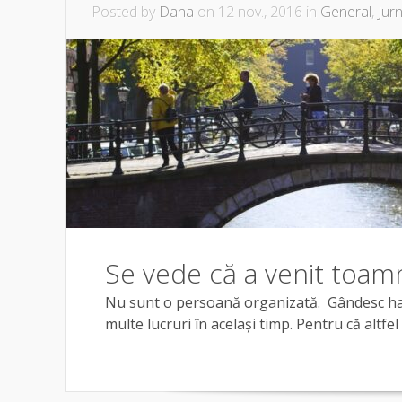
Posted by
Dana
on 12 nov., 2016 in
General
,
Jurn
Se vede că a venit toam
Nu sunt o persoană organizată. Gândesc haotic,
multe lucruri în același timp. Pentru că altfel 