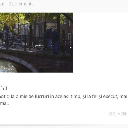
al
|
0 comments
na
 la o mie de lucruri în același timp, și la fel și execut, mai
mă...
READ MORE