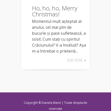
Ho, ho, ho, Merry
Christmas!
Momentul mult așteptat al
anului, cel mai plin de
bucurie și pace sufletească, a
sosit. Cum stați cu spiritul
Crăciunului? V-a învăluit? Așa
m-a întrebat o prietenă...
READ MORE
Copyright © Daniela Marin | Toate drepturile
rezervate