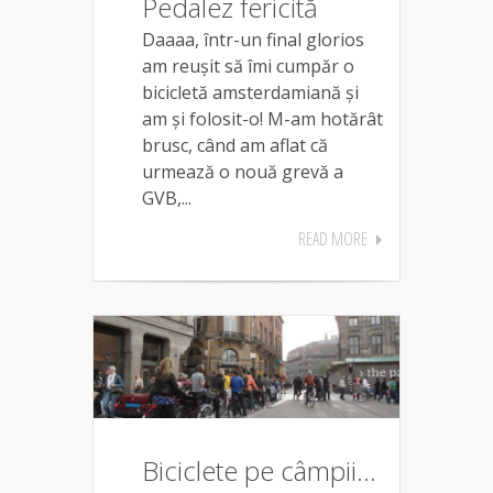
Pedalez fericită
Daaaa, într-un final glorios
am reușit să îmi cumpăr o
bicicletă amsterdamiană și
am și folosit-o! M-am hotărât
brusc, când am aflat că
urmează o nouă grevă a
GVB,...
READ MORE
Biciclete pe câmpii…