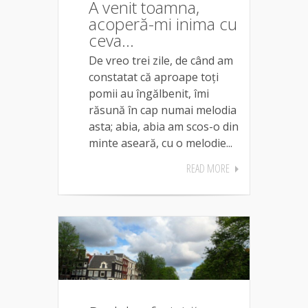
A venit toamna,
acoperă-mi inima cu
ceva…
De vreo trei zile, de când am
constatat că aproape toți
pomii au îngălbenit, îmi
răsună în cap numai melodia
asta; abia, abia am scos-o din
minte aseară, cu o melodie...
READ MORE