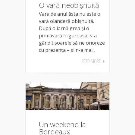
O vară neobișnuită
Vara de anul ăsta nu este o
vară olandeză obișnuită.
După o iarnă grea și o
primăvară friguroasă, s-a
gândit soarele să ne onoreze
cu prezența – și n-a mai...
READ MORE
Un weekend la
Bordeaux