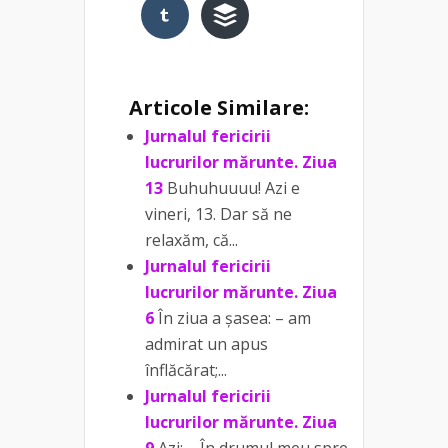
Articole Similare:
Jurnalul fericirii
lucrurilor mărunte. Ziua
13
Buhuhuuuu! Azi e
vineri, 13. Dar să ne
relaxăm, că...
Jurnalul fericirii
lucrurilor mărunte. Ziua
6
În ziua a șasea: – am
admirat un apus
înflăcărat;...
Jurnalul fericirii
lucrurilor mărunte. Ziua
9
Azi: – În drumul meu spre