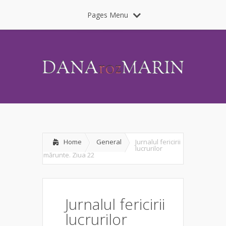
Pages Menu
Home
General
Jurnalul fericirii
lucrurilor
mărunte. Ziua 22
Jurnalul fericirii
lucrurilor