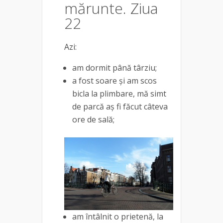
mărunte. Ziua
22
Azi:
am dormit până târziu;
a fost soare și am scos
bicla la plimbare, mă simt
de parcă aș fi făcut câteva
ore de sală;
am întâlnit o prietenă, la