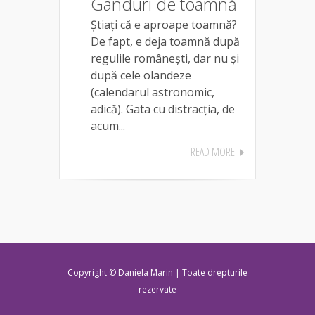
Gânduri de toamnă
Știați că e aproape toamnă?
De fapt, e deja toamnă după
regulile românești, dar nu și
după cele olandeze
(calendarul astronomic,
adică). Gata cu distracția, de
acum...
READ MORE
Copyright © Daniela Marin | Toate drepturile
rezervate