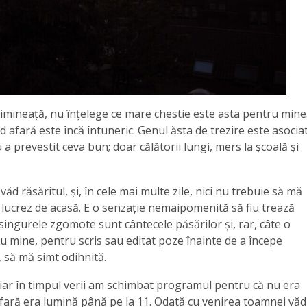
 dimineață, nu înțelege ce mare chestie este asta pentru mine
afară este încă întuneric. Genul ăsta de trezire este asocia
a prevestit ceva bun; doar călătorii lungi, mers la școală și
d răsăritul, și, în cele mai multe zile, nici nu trebuie să mă
 lucrez de acasă. E o senzație nemaipomenită să fiu trează
singurele zgomote sunt cântecele păsărilor și, rar, câte o
 mine, pentru scris sau editat poze înainte de a începe
 să mă simt odihnită.
 iar în timpul verii am schimbat programul pentru că nu era
afară era lumină până pe la 11. Odată cu venirea toamnei văd