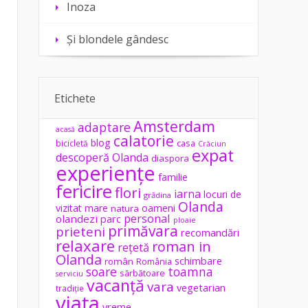
Inoza
Și blondele gândesc
Etichete
Amsterdam
adaptare
acasă
calatorie
blog
casa
bicicletă
Crăciun
expat
descoperă Olanda
diaspora
experiențe
familie
fericire
flori
iarna
locuri de
grădina
Olanda
vizitat
mare
oameni
natura
personal
olandezi
parc
ploaie
primăvara
prieteni
recomandări
relaxare
roman in
rețetă
Olanda
schimbare
român
România
soare
toamna
sărbătoare
serviciu
vacanță
vara
vegetarian
tradiție
viața
vreme