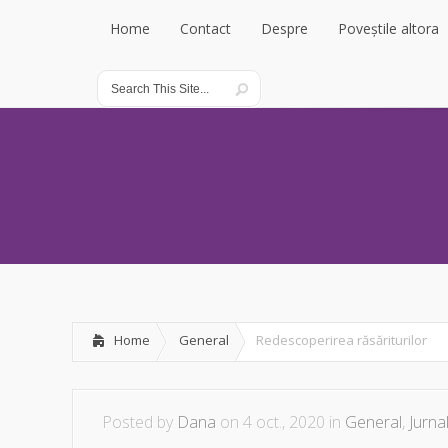
Home
Contact
Despre
Poveștile altora
Home
Contact
Despre
Poveștile altora
Home
General
Redescoperirea răsăriturilor
Posted by
Dana
on 4 oct., 2020 in
General
,
Jurna