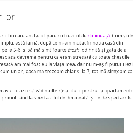
ilor
anul în care am făcut pace cu trezitul de
dimineață
. Cum și d
 simplu, astă iarnă, după ce m-am mutat în noua casă din
pe la 5-6, și să mă simt foarte
fresh
, odihnită și gata de a
ezesc așa devreme pentru că eram stresată cu toate chestiile
resată am mai fost eu la viața mea, dar nu m-aș fi putut trezi
Acum un an, dacă mă trezeam chiar și la 7, tot mă simțeam ca
m avut ocazia să văd multe răsărituri, pentru că apartamentu
n primul rând la spectacolul de dimineață. Și ce de spectacole