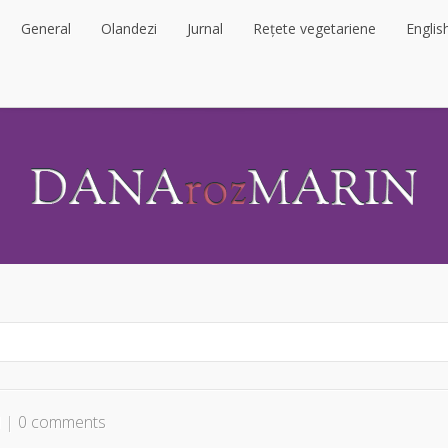
General
Olandezi
Jurnal
Rețete vegetariene
Englis
General
Olandezi
Jurnal
Rețete vegetariene
Englis
l
|
0 comments