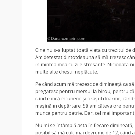
Cine nu s-a luptat toată viața cu trezitul de
Am detestat dintotdeauna să mă trezesc când 
în mintea mea cu zile stresante. Niciodată nu 
multe alte chestii neplăcute.
Pe când acum mă trezesc de dimineață ca să vă
pregătesc pentru mersul la birou, pentru că
când e încă întuneric și orașul doarme; când 
mașină în depărtare. Să am câteva ore pentru
munca pentru patrie. Dar, cel mai important,
Nu mi se întâmplă asta în fiecare dimineață,
posibil să mă culc mai devreme de 12, când 