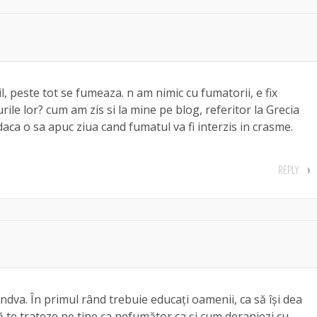
l, peste tot se fumeaza. n am nimic cu fumatorii, e fix
rile lor? cum am zis si la mine pe blog, referitor la Grecia
daca o sa apuc ziua cand fumatul va fi interzis in crasme.
REPLY
ândva. În primul rând trebuie educați oamenii, ca să își dea
te trateze pe tine ca nefumător ca și cum deranjezi cu