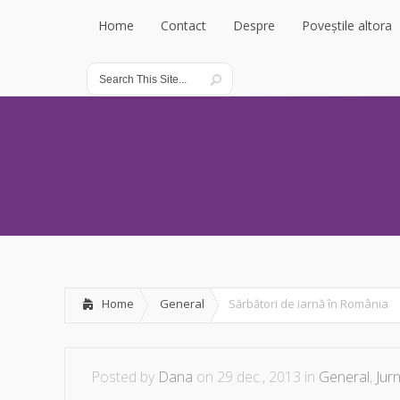
Home
Contact
Despre
Poveștile altora
Home
Contact
Despre
Poveștile altora
Home
General
Sărbători de iarnă în România
Posted by
Dana
on 29 dec., 2013 in
General
,
Jurn