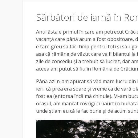
Sărbători de iarnă în R
Anul ăsta e primul în care am petrecut Crăc
vacanță care până acum a fost obositoare, dar 
e tare greu să faci timp pentru toți și să-i g
așa că rămâne de văzut care va fi bilanțul la
zile de concediu și a trebuit să lucrez, dar
aceea am putut să fiu în România de Crăciun
Până azi n-am apucat să văd mare lucru din Bu
ieri, că prea era soare și vreme ca de vară 
fost ea (entorsa încă mă chinuie). M-am bucu
orașul, am mâncat covrigi cu iaurt (o bunăta
unde știam eu că le fac bune și de acum sunt o