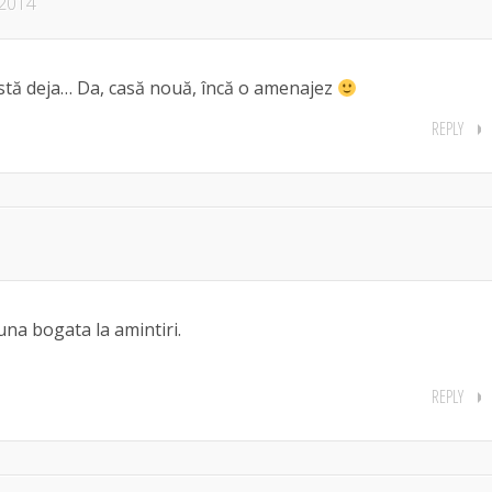
 2014
stă deja… Da, casă nouă, încă o amenajez
REPLY
 una bogata la amintiri.
REPLY