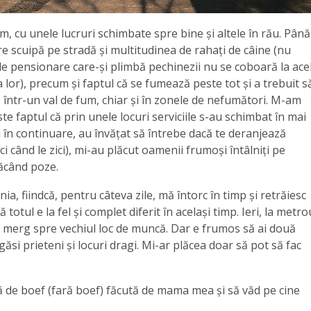
am, cu unele lucruri schimbate spre bine și altele în rău. Până
 scuipă pe stradă și multitudinea de rahați de câine (nu
 pensionare care-și plimbă pechinezii nu se coboară la ace
 lor), precum și faptul că se fumează peste tot și a trebuit s
într-un val de fum, chiar și în zonele de nefumători. M-am
te faptul că prin unele locuri serviciile s-au schimbat în mai
ți în continuare, au învățat să întrebe dacă te deranjează
ci când le zici), mi-au plăcut oamenii frumoși întâlniți pe
 făcând poze.
a, fiindcă, pentru câteva zile, mă întorc în timp și retrăiesc
totul e la fel și complet diferit în același timp. Ieri, la metro
 merg spre vechiul loc de muncă. Dar e frumos să ai două
găsi prieteni și locuri dragi. Mi-ar plăcea doar să pot să fac
ă de boef (fară boef) făcută de mama mea și să văd pe cine