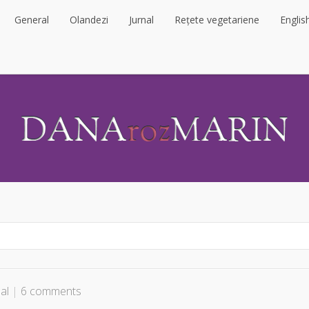
General
Olandezi
Jurnal
Rețete vegetariene
Englis
General
Olandezi
Jurnal
Rețete vegetariene
Englis
al
|
6 comments