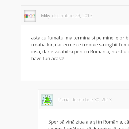
Miky
decembrie 29, 2013
asta cu fumatul ma termina si pe mine, e oribi
treaba lor, dar eu de ce trebuie sa inghit fumu
insa, dar e valabil si pentru Romania, nu stiu 
have fun acasa!
Dana
decembrie 30, 2013
Sper să vină ziua aia și în România, c
seama fumătorul că deranjează, nu să 