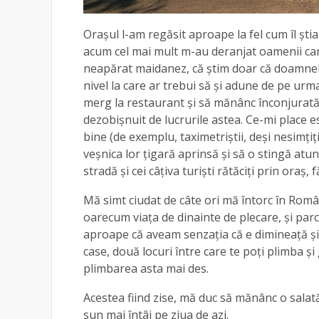
Orașul l-am regăsit aproape la fel cum îl ști
acum cel mai mult m-au deranjat oamenii care
neapărat maidanez, că știm doar că doamnele
nivel la care ar trebui să și adune de pe urma
merg la restaurant și să mănânc înconjurată 
dezobișnuit de lucrurile astea. Ce-mi place es
bine (de exemplu, taximetriștii, deși nesimți
veșnica lor țigară aprinsă și să o stingă atun
stradă și cei câțiva turiști rătăciți prin oraș,
Mă simt ciudat de câte ori mă întorc în Români
oarecum viața de dinainte de plecare, și parcă 
aproape că aveam senzația că e dimineață și
case, două locuri între care te poți plimba și 
plimbarea asta mai des.
Acestea fiind zise, mă duc să mănânc o salat
sun mai întâi pe ziua de azi.