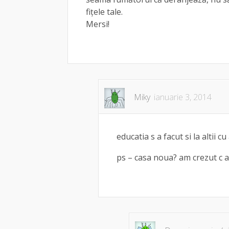
fițele tale.
Mersi!
Miky
ianuarie 3, 2014
educatia s a facut si la altii 
ps – casa noua? am crezut c 