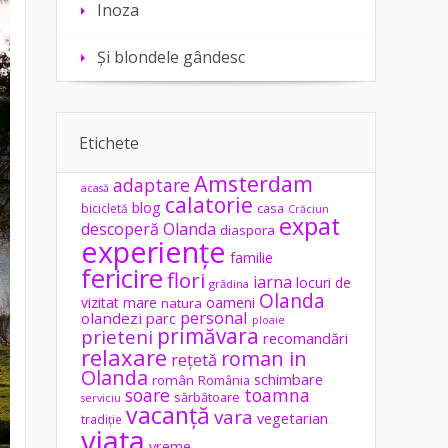
Inoza
Și blondele gândesc
Etichete
Amsterdam
adaptare
acasă
calatorie
blog
casa
bicicletă
Crăciun
expat
descoperă Olanda
diaspora
experiențe
familie
fericire
flori
iarna
locuri de
grădina
Olanda
vizitat
mare
oameni
natura
personal
olandezi
parc
ploaie
primăvara
prieteni
recomandări
relaxare
roman in
rețetă
Olanda
schimbare
român
România
soare
toamna
sărbătoare
serviciu
vacanță
vara
vegetarian
tradiție
viața
vreme