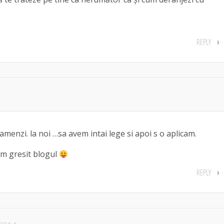
REPLY
cu amenzi. la noi …sa avem intai lege si apoi s o aplicam.
am gresit blogul
REPLY