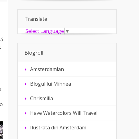
Translate
Select Language
▼
că
c
Blogroll
Amsterdamian
Blogul lui Mihnea
a
Chrismilla
lo
Have Watercolors Will Travel
Ilustrata din Amsterdam