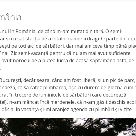
omânia
iunul în România, de când m-am mutat din țară. O semi-
și cu satisfacția de a întâlni oamenii dragi. O parte din ei, 
ăsești pe toți aici de sărbători, dar mai am ceva timp până ple
 final. Zic semi-vacanță pentru că nu am mai avut suficiente
 am avut norocul de a putea lucra de acasă săptămâna asta, de
.
curești, decât seara, când am fost liberă, și un pic de parc,
olandeză, ca să ratez plimbarea, așa cu durere de gleznă cum 
rat în trecere de luminițele de sărbători care decorează
te!), n-am mâncat încă merdenele, că n-am găsit deschis aco
ficial în vacanță și-mi aranjez agenda cu plimbări și vizite.