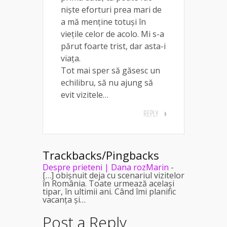
niște eforturi prea mari de
a mă menține totuși în
viețile celor de acolo. Mi s-a
părut foarte trist, dar asta-i
viața.
Tot mai sper să găsesc un
echilibru, să nu ajung să
evit vizitele…
REPLY
Trackbacks/Pingbacks
Despre prieteni | Dana rozMarin
-
[…] obișnuit deja cu scenariul vizitelor
în România. Toate urmează același
tipar, în ultimii ani. Când îmi planific
vacanța și…
Post a Reply