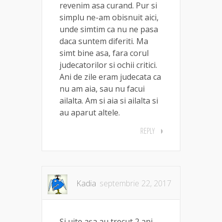
revenim asa curand. Pur si
simplu ne-am obisnuit aici,
unde simtim ca nu ne pasa
daca suntem diferiti. Ma
simt bine asa, fara corul
judecatorilor si ochii critici.
Ani de zile eram judecata ca
nu am aia, sau nu facui
ailalta. Am si aia si ailalta si
au aparut altele.
REPLY
Kadia
septembrie 22, 2017
Și uite așa au trecut 2 ani