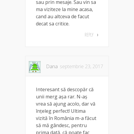
sau prin mesaje. Sau vin sa
ma viziteze la mine acasa,
cand au altceva de facut
decat sa critice.
REPLY
Dana
septembrie 23, 2017
Interesant să descopăr că
unii merg așa rar. N-aș
vrea să ajung acolo, dar vă
înțeleg perfect! Ultima
vizită în România m-a făcut
să mă gândesc, pentru
prima dată, că poate fac