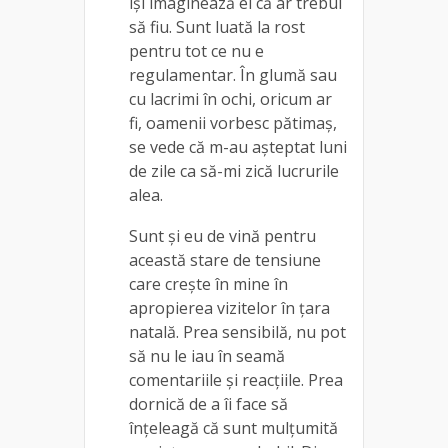
își imaginează ei că ar trebui
să fiu. Sunt luată la rost
pentru tot ce nu e
regulamentar. În glumă sau
cu lacrimi în ochi, oricum ar
fi, oamenii vorbesc pătimaș,
se vede că m-au așteptat luni
de zile ca să-mi zică lucrurile
alea.
Sunt și eu de vină pentru
această stare de tensiune
care crește în mine în
apropierea vizitelor în țara
natală. Prea sensibilă, nu pot
să nu le iau în seamă
comentariile și reacțiile. Prea
dornică de a îi face să
înțeleagă că sunt mulțumită