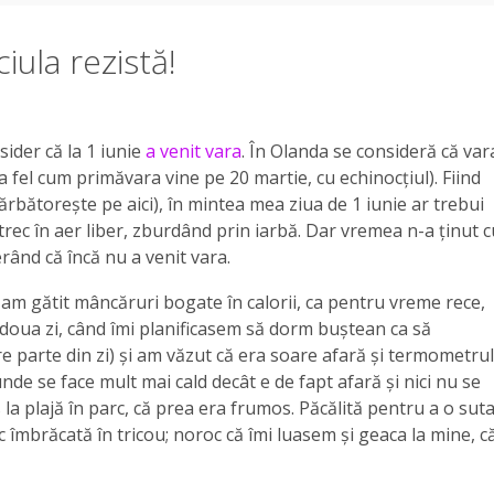
iula rezistă!
der că la 1 iunie
a venit vara
. În Olanda se consideră că var
la fel cum primăvara vine pe 20 martie, cu echinocțiul). Fiind
sărbătorește pe aici), în mintea mea ziua de 1 iunie ar trebui
petrec în aer liber, zburdând prin iarbă. Dar vremea n-a ținut c
erând că încă nu a venit vara.
i am gătit mâncăruri bogate în calorii, ca pentru vreme rece,
a doua zi, când îmi planificasem să dorm buștean ca să
e parte din zi) și am văzut că era soare afară și termometrul
unde se face mult mai cald decât e de fapt afară și nici nu se
 la plajă în parc, că prea era frumos. Păcălită pentru a o sut
c îmbrăcată în tricou; noroc că îmi luasem și geaca la mine, c