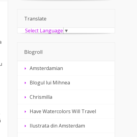
Translate
Select Language
▼
a
Blogroll
u
Amsterdamian
Blogul lui Mihnea
Chrismilla
Have Watercolors Will Travel
a
ă
Ilustrata din Amsterdam