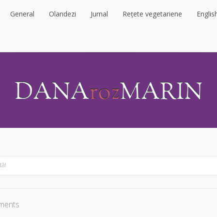
General
Olandezi
Jurnal
Rețete vegetariene
Englis
General
Olandezi
Jurnal
Rețete vegetariene
Englis
tă!
ments