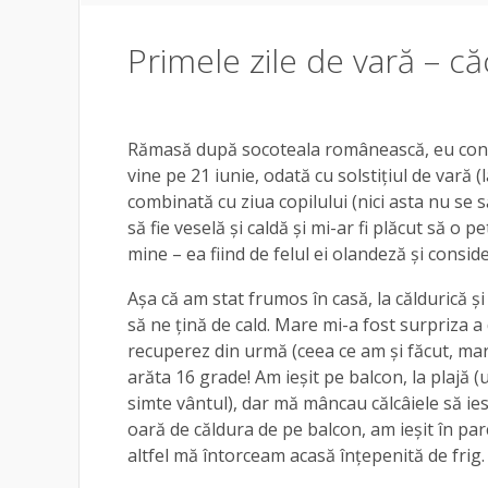
Primele zile de vară – căc
Rămasă după socoteala românească, eu consi
vine pe 21 iunie, odată cu solstițiul de vară (
combinată cu ziua copilului (nici asta nu se 
să fie veselă și caldă și mi-ar fi plăcut să o 
mine – ea fiind de felul ei olandeză și consid
Așa că am stat frumos în casă, la căldurică ș
să ne țină de cald. Mare mi-a fost surpriza 
recuperez din urmă (ceea ce am și făcut, mar
arăta 16 grade! Am ieșit pe balcon, la plajă (
simte vântul), dar mă mâncau călcâiele să ies
oară de căldura de pe balcon, am ieșit în par
altfel mă întorceam acasă înțepenită de frig.