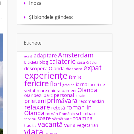
Inoza
l
Și blondele gândesc
-
Etichete
Amsterdam
adaptare
acasă
calatorie
blog
casa
bicicletă
Crăciun
expat
descoperă Olanda
diaspora
experiențe
familie
fericire
flori
iarna
locuri de
grădina
Olanda
vizitat
mare
oameni
natura
personal
olandezi
parc
ploaie
primăvara
prieteni
recomandări
relaxare
roman in
rețetă
Olanda
schimbare
român
România
soare
toamna
sărbătoare
serviciu
vacanță
vara
vegetarian
tradiție
viața
vreme