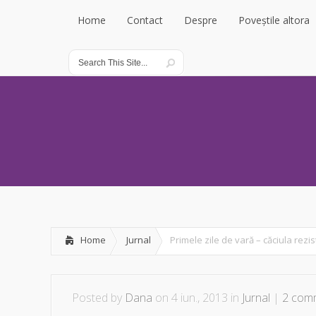
Home
Contact
Despre
Poveștile altora
Home
Contact
Despre
Poveștile altora
Home
Jurnal
Primele zile de vară – căciula rezis
Posted by
Dana
on 4 iun., 2013 in
Jurnal
|
2 com