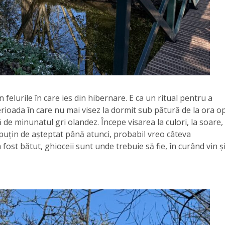
n felurile în care ies din hibernare. E ca un ritual pentru a
rioada în care nu mai visez la dormit sub pătură de la ora o
tă de minunatul gri olandez. Începe visarea la culori, la soare,
m puțin de așteptat până atunci, probabil vreo câteva
ost bătut, ghioceii sunt unde trebuie să fie, în curând vin ș