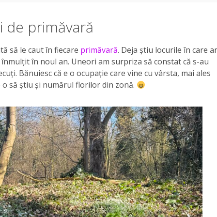
ri de primăvară
ă să le caut în fiecare
primăvară
. Deja știu locurile în care a
u înmulțit în noul an. Uneori am surpriza să constat că s-au
recuți. Bănuiesc că e o ocupație care vine cu vârsta, mai ales
e o să știu și numărul florilor din zonă.