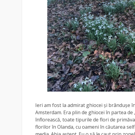
Ieri am fost la admirat ghiocei și brândușe î
Amsterdam. Era plin de ghiocei în partea de „
înflorească, toate tipurile de flori de primăv
florilor în Olanda, cu oameni în căutarea sel
media. Abia aștept. Eu o să le caut prin zone