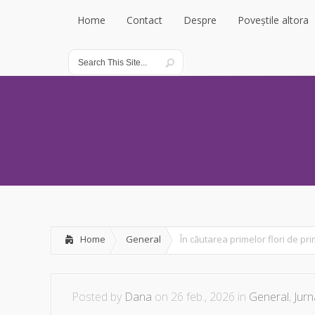
Home
Contact
Despre
Poveștile altora
Home
Contact
Despre
Poveștile altora
Home
General
În căutarea primelor flori de pr
Posted by
Dana
on 26 feb., 2026 in
General
,
Jurn