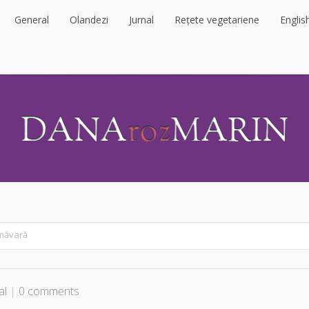
General
Olandezi
Jurnal
Rețete vegetariene
Englis
General
Olandezi
Jurnal
Rețete vegetariene
Englis
imăvară
al
|
0 comments