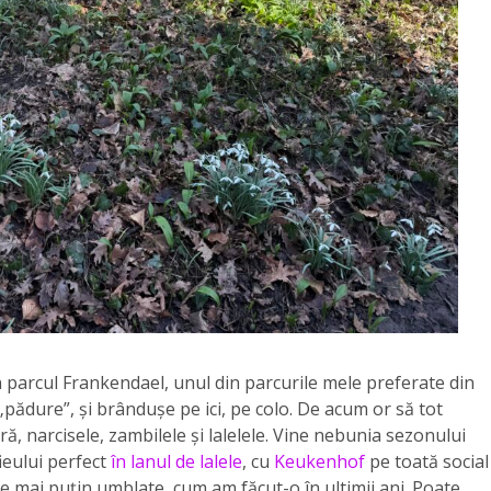
n parcul Frankendael, unul din parcurile mele preferate din
pădure”, și brândușe pe ici, pe colo. De acum or să tot
ară, narcisele, zambilele și lalelele. Vine nebunia sezonului
fieului perfect
în lanul de lalele
, cu
Keukenhof
pe toată social
le mai puțin umblate, cum am făcut-o în ultimii ani. Poate