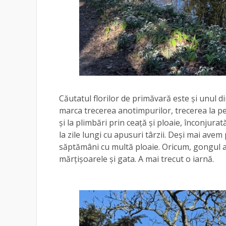
Căutatul florilor de primăvară este și unul di
marca trecerea anotimpurilor, trecerea la pe
și la plimbări prin ceață și ploaie, înconjura
la zile lungi cu apusuri târzii. Deși mai ave
săptămâni cu multă ploaie. Oricum, gongul a f
mărțișoarele și gata. A mai trecut o iarnă.