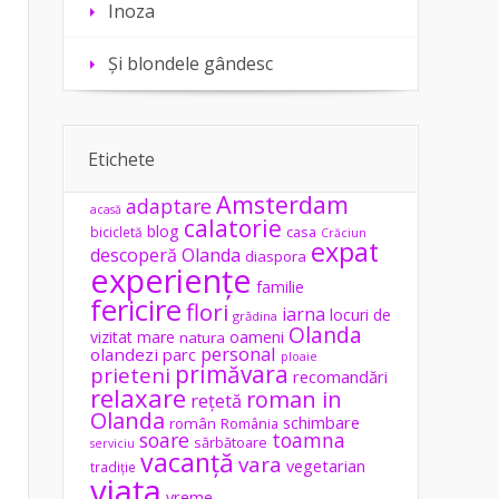
Inoza
Și blondele gândesc
Etichete
Amsterdam
adaptare
acasă
calatorie
blog
casa
bicicletă
Crăciun
expat
descoperă Olanda
diaspora
experiențe
familie
fericire
flori
iarna
locuri de
grădina
Olanda
vizitat
mare
oameni
natura
personal
olandezi
parc
ploaie
primăvara
prieteni
recomandări
relaxare
roman in
rețetă
Olanda
schimbare
român
România
soare
toamna
sărbătoare
serviciu
vacanță
vara
vegetarian
tradiție
viața
vreme