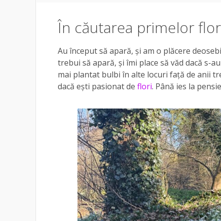
În căutarea primelor flo
Au început să apară, și am o plăcere deosebit
trebui să apară, și îmi place să văd dacă s-a
mai plantat bulbi în alte locuri față de anii t
dacă ești pasionat de
flori
. Până ies la pensi