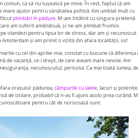
n comun, ca să nu tușească pe mine. În rest, faptul că am
de mare ajutor pentru sănătatea psihică. Am umblat mult cu
 făcut
plimbări în pădure
. M-am întâlnit cu singura prietenă
e care am suferit amândouă, și ne-am plimbat frumos
e olandezi pentru lipsa lor de stress, dar am și recunoscut
n Amsterdam și am primit o vizită din afara localității, sic!
martie cu cel din aprilie-mai, constat cu bucurie că diferența 
ână de vacanță, ce-i drept, de care aveam mare nevoie. Am
 nesiguranța, necunoscutul, pericolul. Ca mai toată lumea, d
afara orașului: pădurea,
câmpurile cu lalele
, lacuri și poienițe
să de izolare, probabil că n-aș fi ajuns acolo prea curând. M
recunoscătoare pentru cât de norocoasă sunt.