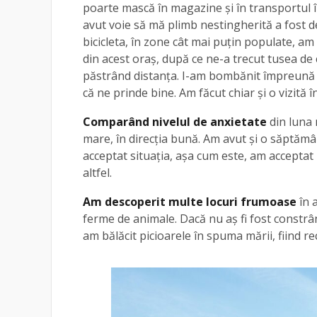
poarte mască în magazine și în transportul î
avut voie să mă plimb nestingherită a fost 
bicicleta, în zone cât mai puțin populate, am
din acest oraș, după ce ne-a trecut tusea d
păstrând distanța. I-am bombănit împreună p
că ne prinde bine. Am făcut chiar și o vizită î
Comparând nivelul de anxietate
din luna 
mare, în direcția bună. Am avut și o săptăm
acceptat situația, așa cum este, am acceptat
altfel.
Am descoperit multe locuri frumoase
în 
ferme de animale. Dacă nu aș fi fost constrân
am bălăcit picioarele în spuma mării, fiind 