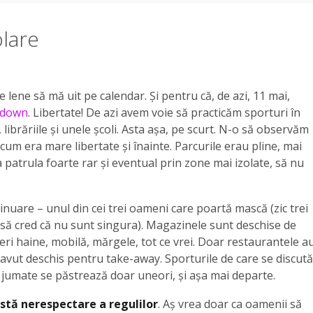
lare
-e lene să mă uit pe calendar. Și pentru că, de azi, 11 mai,
kdown
. Libertate! De azi avem voie să practicăm sporturi în
librăriile și unele școli. Asta așa, pe scurt. N-o să observăm
cum era mare libertate și înainte. Parcurile erau pline, mai
a patrula foarte rar și eventual prin zone mai izolate, să nu
nuare – unul din cei trei oameni care poartă mască (zic trei
u să cred că nu sunt singura). Magazinele sunt deschise de
peri haine, mobilă, mărgele, tot ce vrei. Doar restaurantele a
avut deschis pentru take-away. Sporturile de care se discută
 jumate se păstrează doar uneori, și așa mai departe.
astă nerespectare a regulilor
. Aș vrea doar ca oamenii să