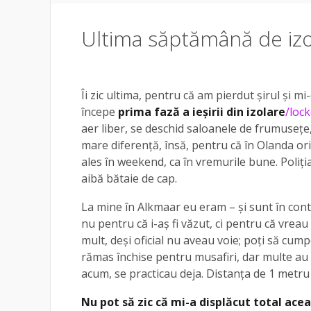
Ultima săptămână de izo
Îi zic ultima, pentru că am pierdut șirul și mi
începe
prima fază a ieșirii din
izolare
/loc
aer liber, se deschid saloanele de frumusețe, 
mare diferență, însă, pentru că în Olanda ori
ales în weekend, ca în vremurile bune. Poliți
aibă bătaie de cap.
La mine în Alkmaar eu eram – și sunt în conti
nu pentru că i-aș fi văzut, ci pentru că vrea
mult, deși oficial nu aveau voie; poți să cum
rămas închise pentru musafiri, dar multe au 
acum, se practicau deja. Distanța de 1 metru
Nu pot să zic că mi-a displăcut total ace