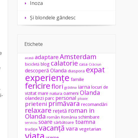
Inoza
Și blondele gândesc
Etichete
e
Amsterdam
adaptare
acasă
calatorie
blog
casa
bicicletă
Crăciun
e
expat
descoperă Olanda
diaspora
experiențe
familie
fericire
flori
iarna
locuri de
,
grădina
Olanda
vizitat
mare
oameni
natura
i-
personal
olandezi
parc
ploaie
primăvara
prieteni
recomandări
relaxare
roman in
rețetă
Olanda
schimbare
român
România
soare
toamna
sărbătoare
serviciu
vacanță
vara
vegetarian
tradiție
viața
vreme