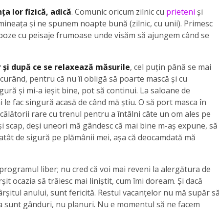
ța lor fizică, adică
. Comunic oricum zilnic cu
prieteni
și
ineața și ne spunem noapte bună (zilnic, cu unii). Primesc
 poze cu peisaje frumoase unde visăm să ajungem când se
r și după ce se relaxează măsurile
, cel puțin până se mai
curând, pentru că nu îi obligă să poarte mască și cu
ră și mi-a ieșit bine, pot să continui. La saloane de
 le fac singură acasă de când mă știu. O să port masca în
călătorii rare cu trenul pentru a întâlni câte un om ales pe
i scap, deși uneori mă gândesc că mai bine m-aș expune, să 
t atât de sigură pe plămânii mei, așa că deocamdată mă
 programul liber; nu cred că voi mai reveni la alergătura de
t ocazia să trăiesc mai liniștit, cum îmi doream. Și dacă
ârșitul anului, sunt fericită. Restul vacanțelor nu mă supăr s
ea sunt gânduri, nu planuri. Nu e momentul să ne facem