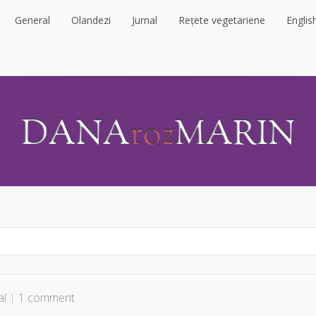
General
Olandezi
Jurnal
Rețete vegetariene
Englis
General
Olandezi
Jurnal
Rețete vegetariene
Englis
al
|
1 comment