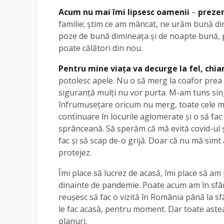
Acum nu mai îmi lipsesc oamenii
–
prezen
familie; știm ce am mâncat, ne urăm bună dim
poze de bună dimineața și de noapte bună,
poate călători din nou.
Pentru mine viața va decurge la fel, chia
potolesc apele. Nu o să merg la coafor prea 
siguranță mulți nu vor purta. M-am tuns singu
înfrumusețare oricum nu merg, toate cele mi
continuare în locurile aglomerate și o să fac 
sprânceană. Să sperăm că mă evită covid-ul ș
fac și să scap de-o grijă. Doar că nu mă sim
protejez.
Îmi place să lucrez de acasă, îmi place să am
dinainte de pandemie. Poate acum am în sfârși
reușesc să fac o vizită în România până la sf
le fac acasă, pentru moment. Dar toate ast
planuri.