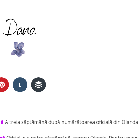
nă
A treia săptămână după numărătoarea oficială din Olanda
ână
Oficial, e a patra săptămână, pentru Olanda. Pentru mine