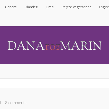
General
Olandezi
Jurnal
Rețete vegetariene
Englis
General
Olandezi
Jurnal
Rețete vegetariene
Englis
l
|
8 comments