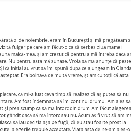
devărată zi de noiembrie, eram în București și mă pregăteam s
izită fulger pe care am făcut-o ca să serbez ziua mamei
 sună maică-mea, și am crezut că pentru a mă întreba dacă 
care. Nu pentru asta mă sunase. Vroia să mă anunțe că peste
 Și că inițial au vrut să îmi spună după ce ajungeam în Olanda
așteptat. Era bolnavă de multă vreme, știam cu toții că asta
 plecare, că mi-a luat ceva timp să realizez că aș putea să nu
ântare. Am fost îndemnată să îmi continui drumul. Am ales să
icat și prea scump ca să mă întorc din drum. Am făcut alegere
tot gândit dacă să mă întorc sau nu. Acum aș fi vrut să am m
ască să iau decizia așa pe fugă, că eu stau foarte prost la
 făcute, alegerile trebuie acceptate. Viața asta de ne-am ales-o