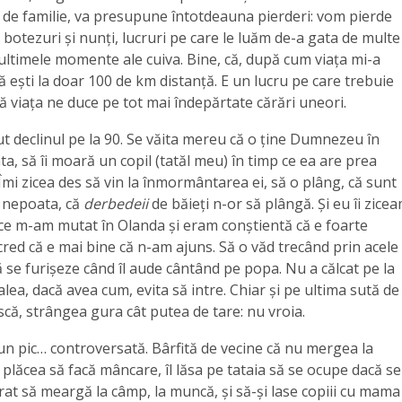
ță de familie, va presupune întotdeauna pierderi: vom pierde
botezuri și nunți, lucruri pe care le luăm de-a gata de multe
 ultimele momente ale cuiva. Bine, că, după cum viața mi-a
ă ești la doar 100 de km distanță. E un lucru pe care trebuie
că viața ne duce pe tot mai îndepărtate cărări uneori.
ut declinul pe la 90. Se văita mereu că o ține Dumnezeu în
ta, să îi moară un copil (tatăl meu) în timp ce ea are prea
 Îmi zicea des să vin la înmormântarea ei, să o plâng, că sunt
 nepoata, că
derbedeii
de băieți n-or să plângă. Și eu îi zice
ă ce m-am mutat în Olanda și eram conștientă că e foarte
cred că e mai bine că n-am ajuns. Să o văd trecând prin acele
ă se furișeze când îl aude cântând pe popa. Nu a călcat pe la
 alea, dacă avea cum, evita să intre. Chiar și pe ultima sută de
că, strângea gura cât putea de tare: nu vroia.
un pic… controversată. Bârfită de vecine că nu mergea la
 plăcea să facă mâncare, îl lăsa pe tataia să se ocupe dacă se
erat să meargă la câmp, la muncă, și să-și lase copiii cu mama