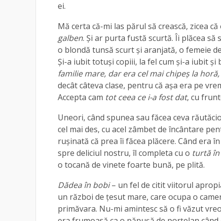
ei.
Mă certa că-mi las părul să crească, zicea că e
galben
. Și ar purta fustă scurtă. Îi plăcea 
o blondă tunsă scurt și aranjată, o femeie de 
Și-a iubit totuși copiii, la fel cum și-a iubit 
familie mare, dar era cel mai chipeș la horă, 
decât câteva clase, pentru că așa era pe vrem
Accepta cam
tot ceea ce i-a fost dat
, cu frun
Uneori, când spunea sau făcea ceva răutăcios
cel mai des, cu acel zâmbet de încântare pen
rușinată că prea îi făcea plăcere. Când era î
spre deliciul nostru, îl completa cu o
turtă în
o tocană de vinete foarte bună, pe plită.
Dădea în bobi
– un fel de citit viitorul apro
un război de țesut mare, care ocupa o cameră î
primăvara. Nu-mi amintesc să o fi văzut vreo
era frumoasă ca o păpușă de porțelan când 