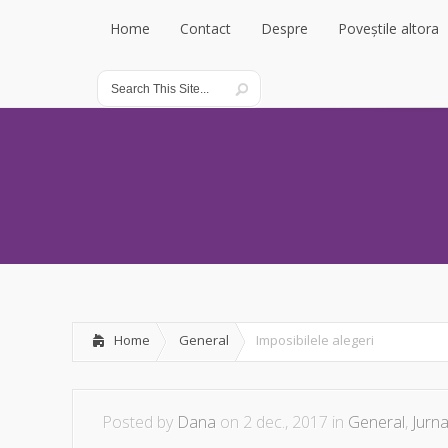
Home
Contact
Despre
Poveștile altora
Home
Contact
Despre
Poveștile altora
Home
General
Imposibilele alegeri
Posted by
Dana
on 2 dec., 2017 in
General
,
Jurna