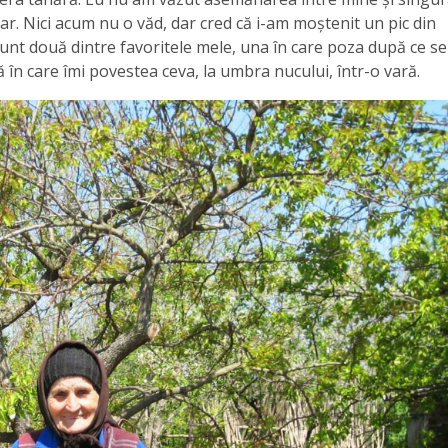
ar. Nici acum nu o văd, dar cred că i-am moștenit un pic din
unt două dintre favoritele mele, una în care poza după ce se
ă în care îmi povestea ceva, la umbra nucului, într-o vară.