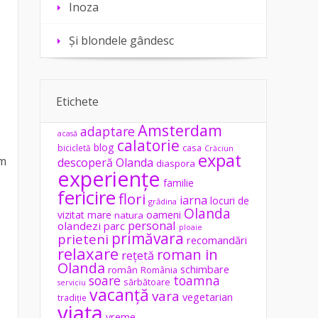
Inoza
Și blondele gândesc
Etichete
Amsterdam
adaptare
acasă
calatorie
blog
casa
bicicletă
Crăciun
expat
am
descoperă Olanda
diaspora
experiențe
familie
fericire
flori
iarna
locuri de
grădina
Olanda
vizitat
mare
oameni
natura
personal
olandezi
parc
ploaie
primăvara
prieteni
recomandări
relaxare
roman in
rețetă
Olanda
schimbare
român
România
soare
toamna
sărbătoare
serviciu
vacanță
vara
vegetarian
tradiție
viața
vreme