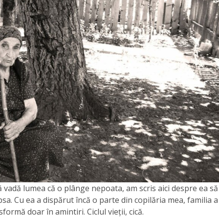
ă vadă lumea că o plânge nepoata, am scris aici despre ea să
sa. Cu ea a dispărut încă o parte din copilăria mea, familia a
formă doar în amintiri. Ciclul vieții, cică.