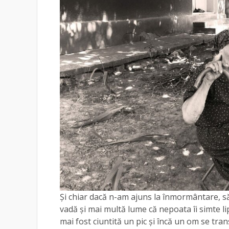
Și chiar dacă n-am ajuns la înmormântare, s
vadă și mai multă lume că nepoata îi simte lip
mai fost ciuntită un pic și încă un om se trans