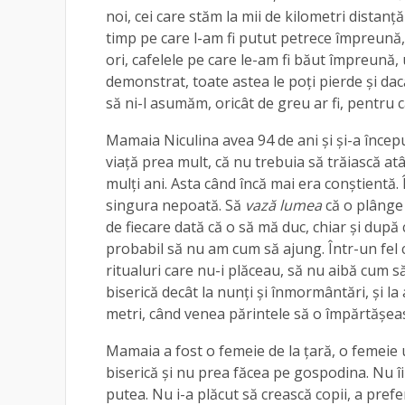
noi, cei care stăm la mii de kilometri distan
timp pe care l-am fi putut petrece împreună, 
ori, cafelele pe care le-am fi băut împreună,
demonstrat, toate astea le poți pierde și dac
să ni-l asumăm, oricât de greu ar fi, pentru 
Mamaia Niculina avea 94 de ani și și-a încep
viață prea mult, că nu trebuia să trăiască atâ
mulți ani. Asta când încă mai era conștientă.
singura nepoată. Să
vază lumea
că o plânge
de fiecare dată că o să mă duc, chiar și dup
probabil să nu am cum să ajung. Într-un fel 
ritualuri care nu-i plăceau, să nu aibă cum s
biserică decât la nunți și înmormântări, și la
metri, când venea părintele să o împărtășeas
Mamaia a fost o femeie de la țară, o femeie 
biserică și nu prea făcea pe gospodina. Nu îi
putea. Nu i-a plăcut să crească copii, a pref