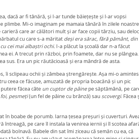
a, dacă ar fi tânără, și l-ar tunde băiețește și l-ar vopsi
să se plimbe. Mi-o imaginam pe mamaia tânără în zilele noastre
carieră care ar călători mult și ar face copii târziu, sau deloc
și bărbatul cu care s-a măritat
deși era sărac, fără pământ, din
cu cei mai albaștri ochi.
I-a plăcut la școală dar n-a făcut
ea ei. A trecut prin război, prin foamete, dar nu se plângea.
tea sus.
Era un pic răutăcioasă și era mândră de asta.
, îi sclipeau ochii și zâmbea ștrengărește. Așa mi-o amintes
tru ceea ce făcuse, amuzată de propria boacănă și un pic
n putere făcea câte
un cuptor de pâine
pe săptămână, pe car
 foi, pesmeți
(un fel de pâine cu brânză) sau
scovergi
. Făcea 
piat în boabe de porumb. Iarna țesea preșuri și cuverturi. Ave
ntreagă, pe care îl instala la venirea iernii și îl scotea afar
dată bolnavă. Babele din sat îmi ziceau că semăn cu ea, că
era tânără. Eu nu am văzut asemănarea între mine și singu