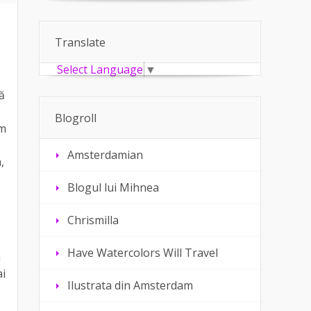
Translate
Select Language
▼
ă
Blogroll
am
Amsterdamian
,
Blogul lui Mihnea
Chrismilla
Have Watercolors Will Travel
a
ai
Ilustrata din Amsterdam