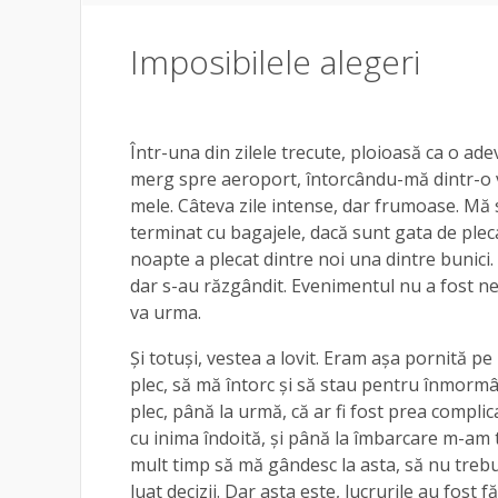
Imposibilele alegeri
Într-una din zilele trecute, ploioasă ca o a
merg spre aeroport, întorcându-mă dintr-o v
mele. Câteva zile intense, dar frumoase. Mă
terminat cu bagajele, dacă sunt gata de ple
noapte a plecat dintre noi una dintre bunici.
dar s-au răzgândit. Evenimentul nu a fost ne
va urma.
Și totuși, vestea a lovit. Eram așa pornită pe
plec, să mă întorc și să stau pentru înmorm
plec, până la urmă, că ar fi fost prea compl
cu inima îndoită, și până la îmbarcare m-am 
mult timp să mă gândesc la asta, să nu trebui
luat decizii. Dar asta este, lucrurile au fost