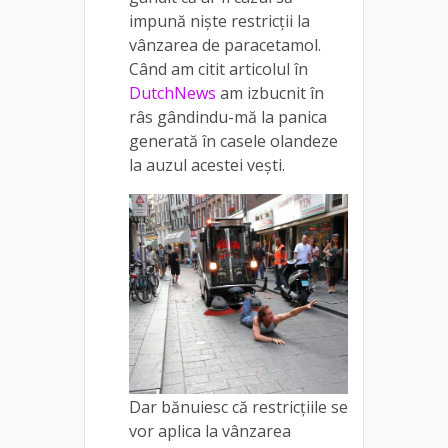
impună niște restricții la
vânzarea de paracetamol.
Când am citit articolul în
DutchNews
am izbucnit în
râs gândindu-mă la panica
generată în casele olandeze
la auzul acestei vești.
Dar bănuiesc că restricțiile se
vor aplica la vânzarea