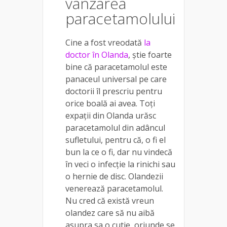
vânzarea
paracetamolului
Cine a fost vreodată
la
doctor în Olanda
, știe foarte
bine că paracetamolul este
panaceul universal pe care
doctorii îl prescriu pentru
orice boală ai avea. Toți
expații din Olanda urăsc
paracetamolul din adâncul
sufletului, pentru că, o fi el
bun la ce o fi, dar nu vindecă
în veci o infecție la rinichi sau
o hernie de disc. Olandezii
venerează paracetamolul.
Nu cred că există vreun
olandez care să nu aibă
asupra sa o cutie, oriunde se