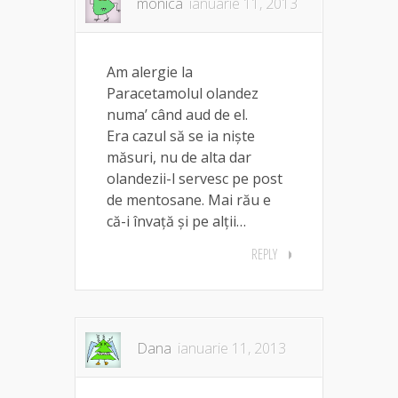
monica
ianuarie 11, 2013
Am alergie la
Paracetamolul olandez
numa’ când aud de el.
Era cazul să se ia niște
măsuri, nu de alta dar
olandezii-l servesc pe post
de mentosane. Mai rău e
că-i învață și pe alții…
REPLY
Dana
ianuarie 11, 2013