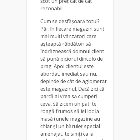
scot un preț cât de cât
rezonabil.
Cum se desfășoară totul?
Păi, în fiecare magazin sunt
mai mulți vânzători care
așteaptă răbdători să
îndrăznească domnul client
să pună piciorul dincolo de
prag. Apoi clientul este
abordat, imediat sau nu,
depinde de cât de aglomerat
este magazinul. Dacă zici că
parcă ai vrea să cumperi
ceva, să zicem un pat, te
roagă frumos să iei loc la
masă (unele magazine au
chiar și un băruleț special
amenajat, te simți ca la