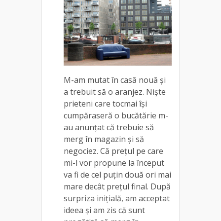
M-am mutat în casă nouă și
a trebuit să o aranjez. Niște
prieteni care tocmai își
cumpăraseră o bucătărie m-
au anunțat că trebuie să
merg în magazin și să
negociez. Că prețul pe care
mi-l vor propune la început
va fi de cel puțin două ori mai
mare decât prețul final. După
surpriza inițială, am acceptat
ideea și am zis că sunt