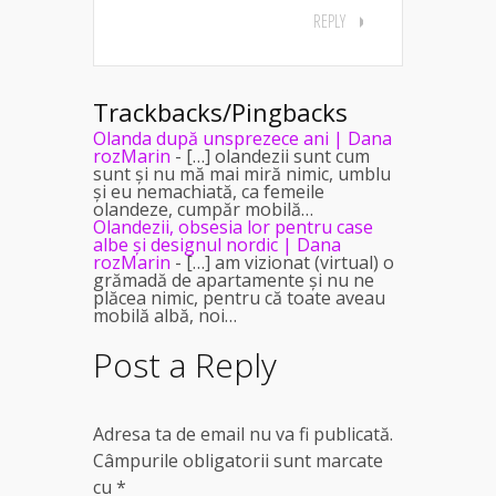
REPLY
Trackbacks/Pingbacks
Olanda după unsprezece ani | Dana
rozMarin
- […] olandezii sunt cum
sunt și nu mă mai miră nimic, umblu
și eu nemachiată, ca femeile
olandeze, cumpăr mobilă…
Olandezii, obsesia lor pentru case
albe și designul nordic | Dana
rozMarin
- […] am vizionat (virtual) o
grămadă de apartamente și nu ne
plăcea nimic, pentru că toate aveau
mobilă albă, noi…
Post a Reply
Adresa ta de email nu va fi publicată.
Câmpurile obligatorii sunt marcate
cu
*