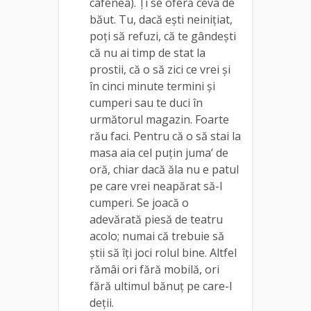
cafenea). Ți se oferă ceva de
băut. Tu, dacă ești neinițiat,
poți să refuzi, că te gândești
că nu ai timp de stat la
prostii, că o să zici ce vrei și
în cinci minute termini și
cumperi sau te duci în
următorul magazin. Foarte
rău faci. Pentru că o să stai la
masa aia cel puțin juma’ de
oră, chiar dacă ăla nu e patul
pe care vrei neapărat să-l
cumperi. Se joacă o
adevărată piesă de teatru
acolo; numai că trebuie să
știi să îți joci rolul bine. Altfel
rămâi ori fără mobilă, ori
fără ultimul bănuț pe care-l
deții.