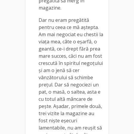
pregătită să merg în
magazine.
Dar nu eram pregătită
pentru ceea ce mă aștepta.
Am mai negociat eu chestii la
viața mea, câte o eșarfă, o
geantă, ce-i drept fără prea
mare succes, căci nu am fost
crescută în spiritul negoțului
și am o jenă să cer
vânzătorului să schimbe
prețul. Dar să negociezi un
pat, o masă, o saltea, asta e
cu totul altă mâncare de
pește. Așadar, primele două,
trei vizite la magazine au
fost niște eșecuri
lamentabile, nu am reușit să