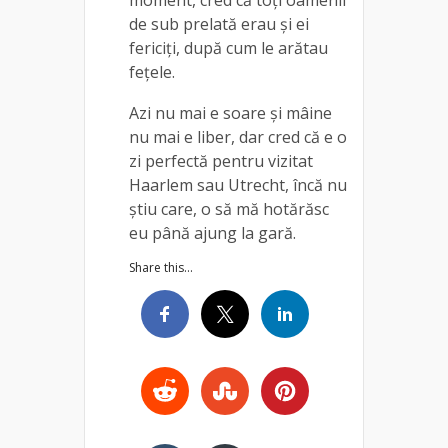
de sub prelată erau și ei
fericiți, după cum le arătau
fețele.
Azi nu mai e soare și mâine
nu mai e liber, dar cred că e o
zi perfectă pentru vizitat
Haarlem sau Utrecht, încă nu
știu care, o să mă hotărăsc
eu până ajung la gară.
Share this...