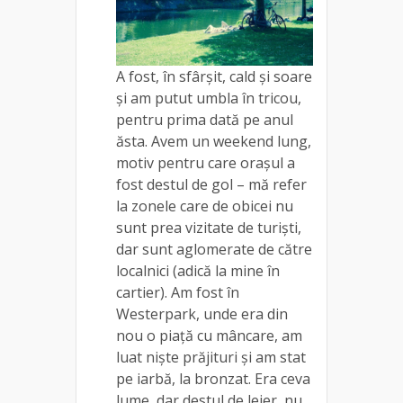
A fost, în sfârșit, cald și soare
și am putut umbla în tricou,
pentru prima dată pe anul
ăsta. Avem un weekend lung,
motiv pentru care orașul a
fost destul de gol – mă refer
la zonele care de obicei nu
sunt prea vizitate de turiști,
dar sunt aglomerate de către
localnici (adică la mine în
cartier). Am fost în
Westerpark, unde era din
nou o piață cu mâncare, am
luat niște prăjituri și am stat
pe iarbă, la bronzat. Era ceva
lume, dar destul de lejer, nu