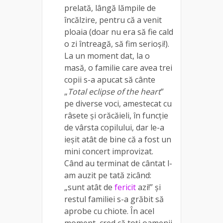
prelată, lângă lămpile de
încălzire, pentru că a venit
ploaia (doar nu era să fie cald
o zi întreagă, să fim serioși!).
La un moment dat, la o
masă, o familie care avea trei
copii s-a apucat să cânte
„
Total eclipse of the heart
”
pe diverse voci, amestecat cu
râsete și orăcăieli, în funcție
de vârsta copilului, dar le-a
ieșit atât de bine că a fost un
mini concert improvizat.
Când au terminat de cântat l-
am auzit pe tată zicând:
„sunt atât de
fericit
azi!” și
restul familiei s-a grăbit să
aprobe cu chiote. În acel
moment, cred că toți oamenii