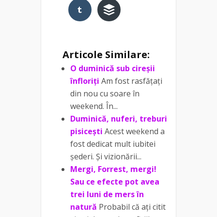
Articole Similare:
O duminică sub cireșii
înfloriți
Am fost rasfățați
din nou cu soare în
weekend. În...
Duminică, nuferi, treburi
pisicești
Acest weekend a
fost dedicat mult iubitei
șederi. Și vizionării...
Mergi, Forrest, mergi!
Sau ce efecte pot avea
trei luni de mers în
natură
Probabil că ați citit