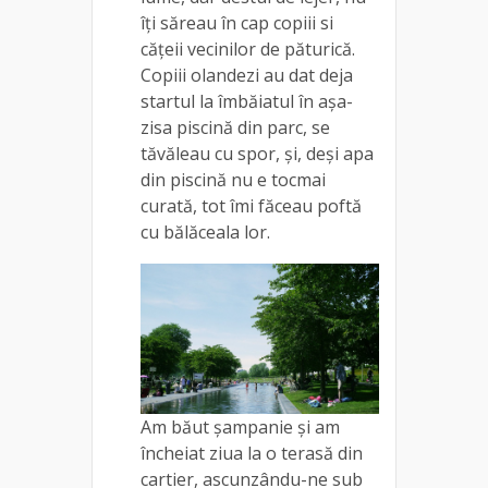
îți săreau în cap copiii si
cățeii vecinilor de păturică.
Copiii olandezi au dat deja
startul la îmbăiatul în așa-
zisa piscină din parc, se
tăvăleau cu spor, și, deși apa
din piscină nu e tocmai
curată, tot îmi făceau poftă
cu bălăceala lor.
Am băut șampanie și am
încheiat ziua la o terasă din
cartier, ascunzându-ne sub