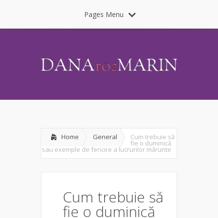
Pages Menu
Home
General
Cum trebuie să
fie o duminică
sau exemple de fericire a lucrurilor mărunte
Cum trebuie să
fie o duminică