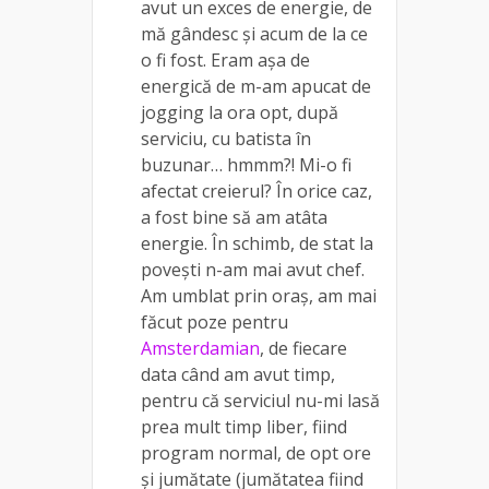
avut un exces de energie, de
mă gândesc și acum de la ce
o fi fost. Eram așa de
energică de m-am apucat de
jogging la ora opt, după
serviciu, cu batista în
buzunar… hmmm?! Mi-o fi
afectat creierul? În orice caz,
a fost bine să am atâta
energie. În schimb, de stat la
povești n-am mai avut chef.
Am umblat prin oraș, am mai
făcut poze pentru
Amsterdamian
, de fiecare
data când am avut timp,
pentru că serviciul nu-mi lasă
prea mult timp liber, fiind
program normal, de opt ore
și jumătate (jumătatea fiind