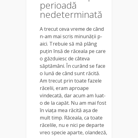
perioadă
nedeterminată
A trecut ceva vreme de când
n-am mai scris minunății p-
aici. Trebuie să mă plâng
puțin însă de răceala pe care
o găzduiesc de câteva
săptămâni. În curând se face
o lună de când sunt răcită.
Am trecut prin toate fazele
răcelii, eram aproape
vindecată, dar acum am luat-
o de la capăt. Nu am mai fost
în viața mea răcită așa de
mult timp. Răceala, ca toate
răcelile, nu e nici pe departe
vreo specie aparte, olandeză,