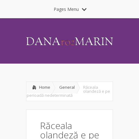
Pages Menu
Home
General
Răceala
olandeză e pe
perioadă nedeterminată
Răceala
olandeză e pe