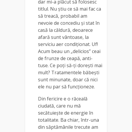
dar mi-a plăcut să folosesc
titlul. Nu știu ce să mai fac ca
să treacă, probabil am
nevoie de concediu și stat în
casă la căldură, deoarece
afară sunt vântoase, la
serviciu aer condiționat. Uf!
Acum beau un „delicios” ceai
de frunze de ceapă, anti-
tuse. Ce poți să-ți dorești mai
mult? Tratamentele băbești
sunt minunate, doar că nici
ele nu par să funcționeze.
Din fericire e o răceală
ciudată, care nu mă
secătuiește de energie în
totalitate. Ba chiar, într-una
din săptămânile trecute am