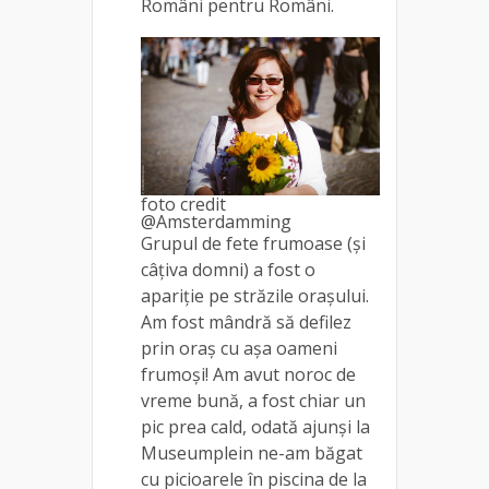
Români pentru Români.
foto credit
@Amsterdamming
Grupul de fete frumoase (și
câțiva domni) a fost o
apariție pe străzile orașului.
Am fost mândră să defilez
prin oraș cu așa oameni
frumoși! Am avut noroc de
vreme bună, a fost chiar un
pic prea cald, odată ajunși la
Museumplein ne-am băgat
cu picioarele în piscina de la