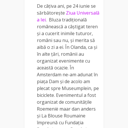
De câțiva ani, pe 24 iunie se
sărbătorește
Ziua Universală
a Iei
. Bluza tradițională
românească a câștigat teren
și a cucerit inimile tuturor,
români sau nu, și merita să
aibă o zi a ei. În Olanda, ca și
în alte țări, românii au
organizat evenimente cu
această ocazie. În
Amsterdam ne-am adunat în
piața Dam și de acolo am
plecat spre Museumplein, pe
biciclete. Evenimentul a fost
organizat de
comunitățile
Roemenië maar dan anders
și La Blouse Roumaine
împreună cu Fundația