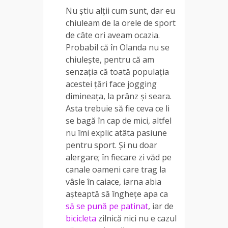
Nu știu alții cum sunt, dar eu
chiuleam de la orele de sport
de câte ori aveam ocazia.
Probabil că în Olanda nu se
chiulește, pentru că am
senzația că toată populația
acestei țări face jogging
dimineața, la prânz și seara.
Asta trebuie să fie ceva ce li
se bagă în cap de mici, altfel
nu îmi explic atâta pasiune
pentru sport. Și nu doar
alergare; în fiecare zi văd pe
canale oameni care trag la
vâsle în caiace, iarna abia
așteaptă să înghețe apa ca
să se pună pe patinat
, iar de
bicicleta
zilnică nici nu e cazul