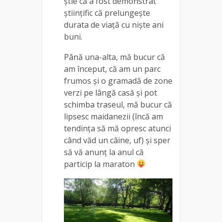
știe că a fost demonstrat
științific că prelungește
durata de viață cu niște ani
buni.
Până una-alta, mă bucur că
am început, că am un parc
frumos și o gramadă de zone
verzi pe lângă casă și pot
schimba traseul, mă bucur că
lipsesc maidanezii (încă am
tendința să mă opresc atunci
când văd un câine, uf) și sper
să vă anunț la anul că
particip la maraton