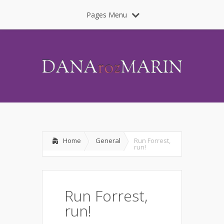
Pages Menu
Home
General
Run Forrest,
run!
Run Forrest,
run!