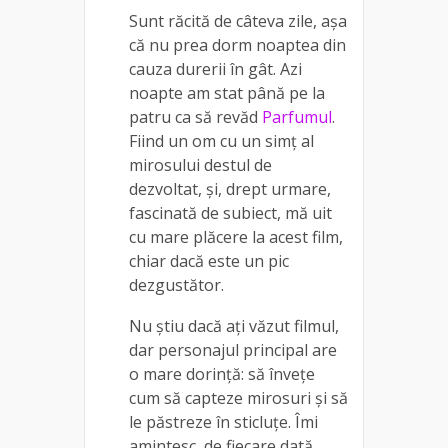
Sunt răcită de câteva zile, așa
că nu prea dorm noaptea din
cauza durerii în gât. Azi
noapte am stat până pe la
patru ca să revăd
Parfumul
.
Fiind un om cu un simț al
mirosului destul de
dezvoltat, și, drept urmare,
fascinată de subiect, mă uit
cu mare plăcere la acest film,
chiar dacă este un pic
dezgustător.
Nu știu dacă ați văzut filmul,
dar personajul principal are
o mare dorință: să învețe
cum să capteze mirosuri și să
le păstreze în sticluțe. Îmi
amintesc, de fiecare dată