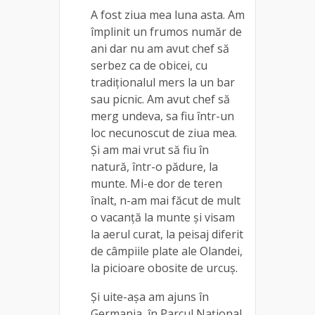
A fost ziua mea luna asta. Am
împlinit un frumos număr de
ani dar nu am avut chef să
serbez ca de obicei, cu
tradiționalul mers la un bar
sau picnic. Am avut chef să
merg undeva, sa fiu într-un
loc necunoscut de ziua mea.
Și am mai vrut să fiu în
natură, într-o pădure, la
munte. Mi-e dor de teren
înalt, n-am mai făcut de mult
o vacanță la munte și visam
la aerul curat, la peisaj diferit
de câmpiile plate ale Olandei,
la picioare obosite de urcuș.
Și uite-așa am ajuns în
Germania, în Parcul Național