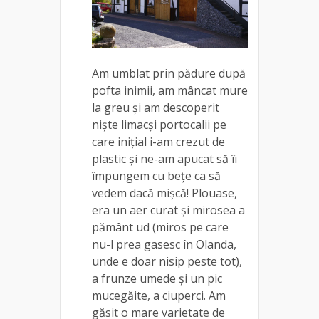
Am umblat prin pădure după
pofta inimii, am mâncat mure
la greu și am descoperit
niște limacși portocalii pe
care inițial i-am crezut de
plastic și ne-am apucat să îi
împungem cu bețe ca să
vedem dacă mișcă! Plouase,
era un aer curat și mirosea a
pământ ud (miros pe care
nu-l prea gasesc în Olanda,
unde e doar nisip peste tot),
a frunze umede și un pic
mucegăite, a ciuperci. Am
găsit o mare varietate de