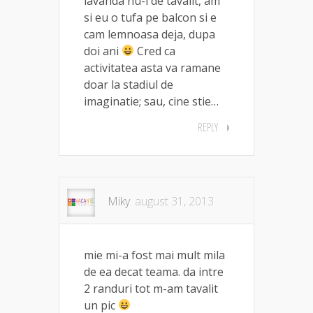
lavanda nu-i de tavalit, am
si eu o tufa pe balcon si e
cam lemnoasa deja, dupa
doi ani
Cred ca
activitatea asta va ramane
doar la stadiul de
imaginatie; sau, cine stie…
REPLY
Miky
august 31, 2013
mie mi-a fost mai mult mila
de ea decat teama. da intre
2 randuri tot m-am tavalit
un pic