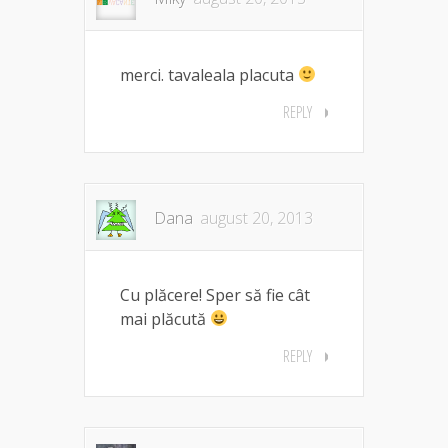
merci. tavaleala placuta
REPLY
Dana
august 20, 2013
Cu plăcere! Sper să fie cât
mai plăcută
REPLY